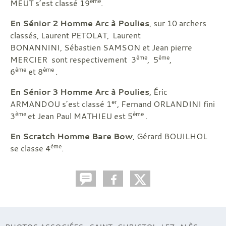
ème
MEUT s’est classé 19
.
En Sénior 2 Homme Arc à Poulies
, sur 10 archers
classés, Laurent PETOLAT,
Laurent
BONANNINI, Sébastien SAMSON et Jean pierre
ème
ème
MERCIER sont respectivement 3
, 5
,
ème
ème
6
et 8
.
En Sénior 3 Homme Arc à Poulies
, Éric
er
ARMANDOU s’est classé 1
, Fernand ORLANDINI fini
ème
ème
3
et Jean Paul MATHIEU est 5
.
En Scratch Homme Bare Bow
, Gérard BOUILHOL
ème
se classe 4
.