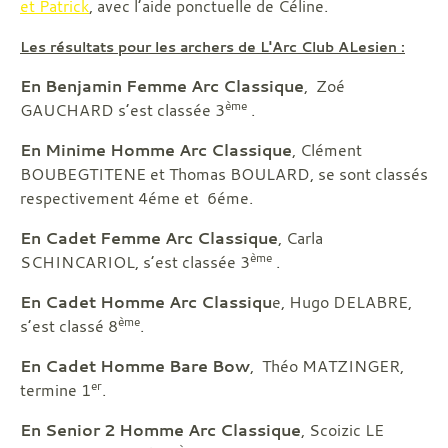
et Patrick
, avec l’aide ponctuelle de Céline.
Les résultats pour les archers de L'Arc Club ALesien :
En Benjamin Femme Arc Classique
, Zoé
ème
GAUCHARD s’est classée 3
.
En Minime Homme Arc Classique
, Clément
BOUBEGTITENE et Thomas BOULARD, se sont classés
respectivement 4éme et 6éme.
En Cadet Femme Arc Classique
, Carla
ème
SCHINCARIOL, s’est classée 3
.
En Cadet Homme Arc Classiqu
e, Hugo DELABRE,
ème
s’est classé 8
.
En Cadet Homme Bare Bow
, Théo MATZINGER,
er
termine 1
.
En Senior 2 Homme Arc Classique
, Scoizic LE