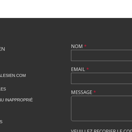
NOM
*
EN
EMAIL
*
LESIEN.COM
LES
MESSAGE
*
U INAPPROPRIÉ
S
VEUILLEZ RECOPIER LE CO