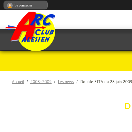
Panneau de gestion des cookies
Se connecter
Accueil
2008-2009
Les news
Double FITA du 28 juin 200
D