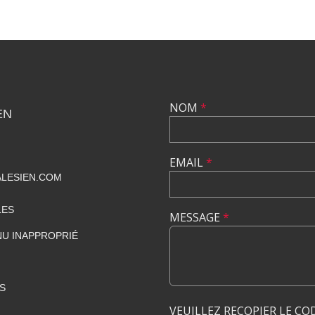
NOM
*
EN
EMAIL
*
LESIEN.COM
LES
MESSAGE
*
U INAPPROPRIÉ
S
VEUILLEZ RECOPIER LE CO